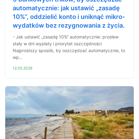
automatycznie: jak ustawić „zasadę
10%”, oddzielić konto i uniknąć mikro-
wydatków bez rezygnowania z życia.
- Jak ustawić „zasadę 10%” automatycznie: przelew
stały w dni wypłaty i priorytet oszczędności
Najprostszy sposób, by oszczędzać automatycznie, to
wp...
12.05.2026