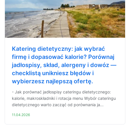
Katering dietetyczny: jak wybrać
firmę i dopasować kalorie? Porównaj
jadłospisy, skład, alergeny i dowóz —
checklistą unikniesz błędów i
wybierzesz najlepszą ofertę.
- Jak porównać jadłospisy cateringu dietetycznego:
kalorie, makroskładniki i rotacja menu Wybór cateringu
dietetycznego warto zacząć od porównania ja...
11.04.2026