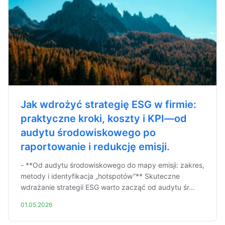
Jak wdrożyć strategię ESG w firmie:
praktyczne kroki, koszty i KPI—od
audytu środowiskowego po
raportowanie i redukcję emisji.
- **Od audytu środowiskowego do mapy emisji: zakres,
metody i identyfikacja „hotspotów”** Skuteczne
wdrażanie strategii ESG warto zacząć od audytu śr...
01.05.2026