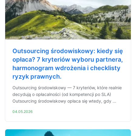
Outsourcing środowiskowy: kiedy się
opłaca? 7 kryteriów wyboru partnera,
harmonogram wdrożenia i checklisty
ryzyk prawnych.
Outsourcing środowiskowy — 7 kryteriów, które realnie
decydują o opłacalności (od kompetencji po SLA)
Outsourcing środowiskowy opłaca się wtedy, gdy ...
04.05.2026