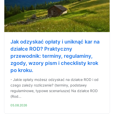
Jak odzyskać opłaty i uniknąć kar na
działce ROD? Praktyczny
przewodnik: terminy, regulaminy,
zgody, wzory pism i checklisty krok
po kroku.
- Jakie opłaty możesz odzyskać na działce ROD i od
czego zależy rozliczenie? (terminy, podstawy
regulaminowe, typowe scenariusze) Na działce ROD
(Rod...
05.08.2026