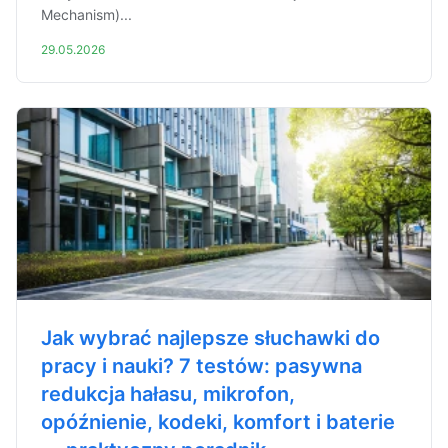
Mechanism)...
29.05.2026
Jak wybrać najlepsze słuchawki do
pracy i nauki? 7 testów: pasywna
redukcja hałasu, mikrofon,
opóźnienie, kodeki, komfort i baterie