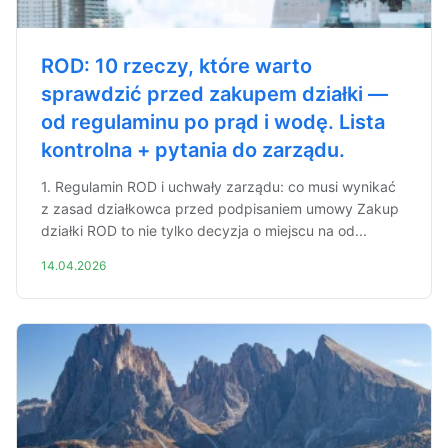
ROD: 10 rzeczy, które warto
sprawdzić przed zakupem działki —
od regulaminu po prąd i wodę. Lista
kontrolna + pytania do zarządu.
1. Regulamin ROD i uchwały zarządu: co musi wynikać
z zasad działkowca przed podpisaniem umowy Zakup
działki ROD to nie tylko decyzja o miejscu na od...
14.04.2026