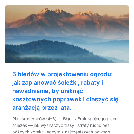
5 błędów w projektowaniu ogrodu:
jak zaplanować ścieżki, rabaty i
nawadnianie, by uniknąć
kosztownych poprawek i cieszyć się
aranżacją przez lata.
Plan śródtytułów (4–6): 1. Błąd 1: Brak spójnego planu
ścieżek — jak wyznaczyć trasy i strefy ruchu bez
późnych korekt Jednym z najczęstszych powodó...