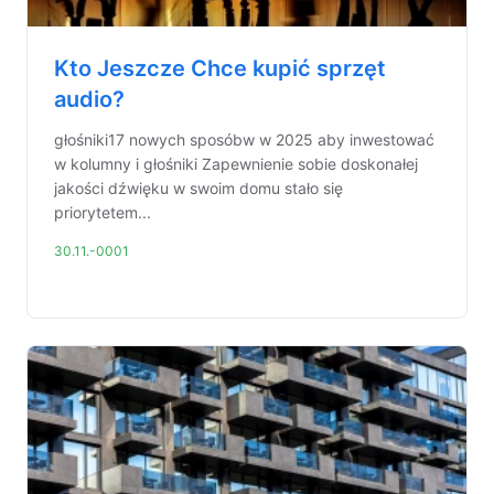
Kto Jeszcze Chce kupić sprzęt
audio?
głośniki17 nowych sposóbw w 2025 aby inwestować
w kolumny i głośniki Zapewnienie sobie doskonałej
jakości dźwięku w swoim domu stało się
priorytetem...
30.11.-0001