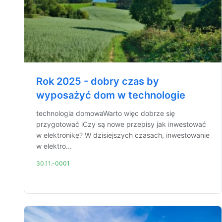
Rok 2025 - dobry czas by
wyposażyć dom w technologie
technologia domowaWarto więc dobrze się
przygotować iCzy są nowe przepisy jak inwestować
w elektronikę? W dzisiejszych czasach, inwestowanie
w elektro...
30.11.-0001