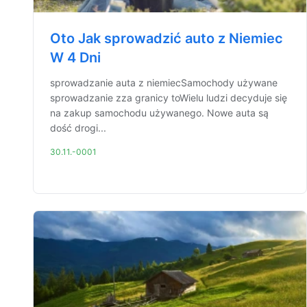
Oto Jak sprowadzić auto z Niemiec
W 4 Dni
sprowadzanie auta z niemiecSamochody używane
sprowadzanie zza granicy toWielu ludzi decyduje się
na zakup samochodu używanego. Nowe auta są
dość drogi...
30.11.-0001