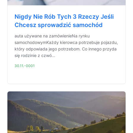
Nigdy Nie Rób Tych 3 Rzeczy Jeśli
Chcesz sprowadzić samochód
auta używane na zamówienieNa rynku
samochodowymKażdy kierowca potrzebuje pojazdu,
który odpowiada jego potrzebom. Co innego przyda
się rodzinie z czwó...
30.11.-0001