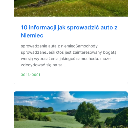
10 informacji jak sprowadzić auto z
Niemiec
sprowadzanie auta z niemiecSamochody
sprowadzaneJeśli ktoś jest zainteresowany bogatą
wersją wyposażenia jakiegoś samochodu. może
zdecydować się na sa...
30.11.-0001