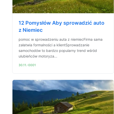
12 Pomysłów Aby sprowadzić auto
z Niemiec
pomoc w sprowadzeniu auta z niemiecFirma sama
załatwia formalności a klientSprowadzanie
samochodów to bardzo popularny trend wśród
ulubieńców motoryza...
30.11.-0001