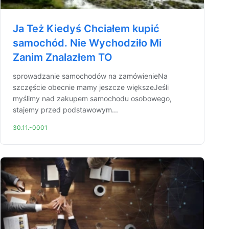
Ja Też Kiedyś Chciałem kupić
samochód. Nie Wychodziło Mi
Zanim Znalazłem TO
sprowadzanie samochodów na zamówienieNa
szczęście obecnie mamy jeszcze większeJeśli
myślimy nad zakupem samochodu osobowego,
stajemy przed podstawowym...
30.11.-0001