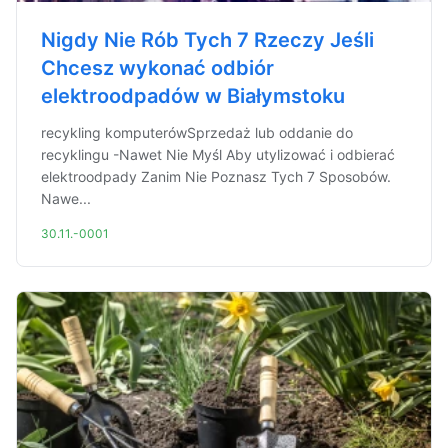
Nigdy Nie Rób Tych 7 Rzeczy Jeśli
Chcesz wykonać odbiór
elektroodpadów w Białymstoku
recykling komputerówSprzedaż lub oddanie do
recyklingu -Nawet Nie Myśl Aby utylizować i odbierać
elektroodpady Zanim Nie Poznasz Tych 7 Sposobów.
Nawe...
30.11.-0001