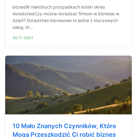
biznesW niektórych przypadkach krótki okres
doradztwaCzy można doradzać firmom w biznesie w
dzień? Doradztwo biznesowe to jedna z kluczowych
usług, kt...
30.11.-0001
10 Mało Znanych Czynników, Które
Mogą Przeszkodzić Ci robić biznes