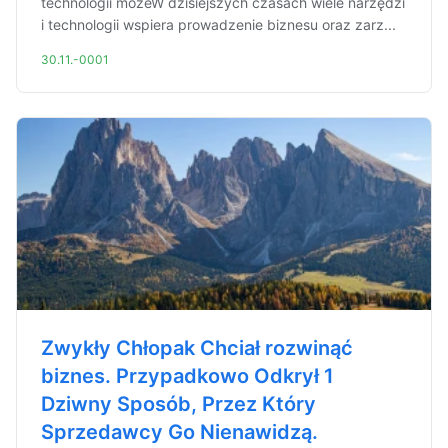
technologii możeW dzisiejszych czasach wiele narzędzi
i technologii wspiera prowadzenie biznesu oraz zarz...
30.11.-0001
Zwykły Chłopak Chciał rozwinąć
biznes. Przypadkowo Odkrył 1
Dziwny Sposób, Przez Który
Sprzedawcy Go Nienawidzą.