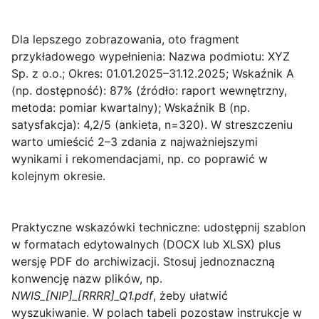
Dla lepszego zobrazowania, oto fragment
przykładowego wypełnienia:
Nazwa podmiotu:
XYZ
Sp. z o.o.;
Okres:
01.01.2025–31.12.2025;
Wskaźnik A
(np. dostępność):
87% (źródło: raport wewnętrzny,
metoda: pomiar kwartalny);
Wskaźnik B (np.
satysfakcja):
4,2/5 (ankieta, n=320). W streszczeniu
warto umieścić 2–3 zdania z najważniejszymi
wynikami i rekomendacjami, np. co poprawić w
kolejnym okresie.
Praktyczne wskazówki techniczne:
udostępnij szablon
w formatach edytowalnych (DOCX lub XLSX) plus
wersję PDF do archiwizacji. Stosuj jednoznaczną
konwencję nazw plików, np.
NWIS_[NIP]_[RRRR]_Q1.pdf
, żeby ułatwić
wyszukiwanie. W polach tabeli pozostaw instrukcje w