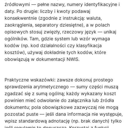
źródłowymi — pełne nazwy, numery identyfikacyjne i
daty. Po drugie: liczby i kwoty podawaj
konsekwentnie (zgodnie z instrukcją: waluta,
zaokrąglenia, separatory dziesiętne), a w polach
opisowych stosuj zwięzły, rzeczowy język — unikaj
ogólników. Tam, gdzie system lub wzór wymaga
kodów (np. kod działalności czy klasyfikacja
kosztów), używaj dokładnie tych kodów, które
obowiązują w dokumentacji NWIS.
Praktyczne wskazówki
: zawsze dokonuj prostego
sprawdzenia arytmetycznego — sumy części muszą
zgadzać się z sumą ogólną; każdy wykazany koszt
powinien mieć odwołanie do załącznika lub źródła
dokumentu; pola obowiązkowe zazwyczaj nie mogą
pozostać puste — jeśli dana informacja nie występuje,
wpisz standardową adnotację (np. brak danych) tylko
jeśli regulamin to dopuszcza. Korzystaj z funkcji