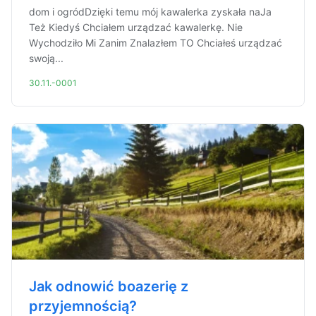
dom i ogródDzięki temu mój kawalerka zyskała naJa
Też Kiedyś Chciałem urządzać kawalerkę. Nie
Wychodziło Mi Zanim Znalazłem TO Chciałeś urządzać
swoją...
30.11.-0001
Jak odnowić boazerię z
przyjemnością?