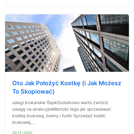
Oto Jak Położyć Kostkę (i Jak Możesz
To Skopiować)
usługi brukarskie ŚląskDodatkowo warto zwrócić
uwagę na atrakcyjneWartość tego jak sprzedawać
kostkę brukową, bramy i furtki Sprzedaż kostki
brukowej,...
30.11.-0001