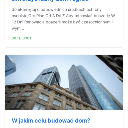
domPamiętaj o odpowiednich środkach ochrony
osobistejOto Plan Od A Do Z Aby odnawiać boazerię W
12 Dni Renowacja boazerii może być czasochłonnym i
wym...
30.11.-0001
W jakim celu budować dom?