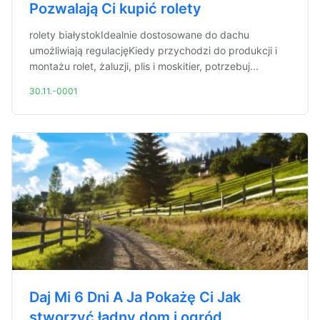
Pozwalają Ci kupić rolety
rolety białystokIdealnie dostosowane do dachu
umożliwiają regulacjęKiedy przychodzi do produkcji i
montażu rolet, żaluzji, plis i moskitier, potrzebuj...
30.11.-0001
Daj Mi 6 Dni A Ja Pokażę Ci Jak
stworzyć ładny dom i ogród