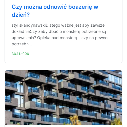
Czy można odnowić boazerię w
dzień?
styl skandynawskiDlatego ważne jest aby zawsze
dokładnieCzy żeby dbać o monsterę potrzebne są
uprawnienia? Opieka nad monsterą – czy na pewno
potrzebn...
30.11.-0001