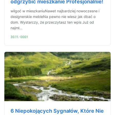
odgrzybić mieszkanie Profesjonalnie!
wilgoć w mieszkaniuNawet najbardziej nowoczesne i
designerskie mebleNa pewno nie wiesz jak dbać o
dom. Wystarczy, że przeczytasz ten wpis Już od
najmł...
30.11.-0001
6 Niepokojących Sygnałów, Które Nie