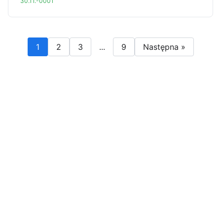
30.11.-0001
1
2
3
...
9
Następna »