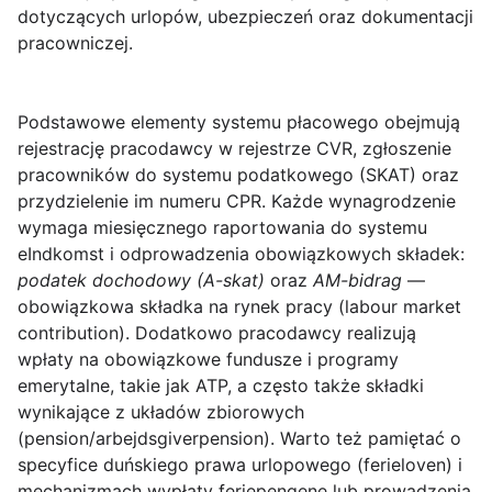
dotyczących urlopów, ubezpieczeń oraz dokumentacji
pracowniczej.
Podstawowe elementy systemu płacowego obejmują
rejestrację pracodawcy w rejestrze CVR, zgłoszenie
pracowników do systemu podatkowego (SKAT) oraz
przydzielenie im numeru CPR. Każde wynagrodzenie
wymaga miesięcznego raportowania do systemu
eIndkomst i odprowadzenia obowiązkowych składek:
podatek dochodowy (A-skat)
oraz
AM-bidrag
—
obowiązkowa składka na rynek pracy (labour market
contribution). Dodatkowo pracodawcy realizują
wpłaty na obowiązkowe fundusze i programy
emerytalne, takie jak ATP, a często także składki
wynikające z układów zbiorowych
(pension/arbejdsgiverpension). Warto też pamiętać o
specyfice duńskiego prawa urlopowego (ferieloven) i
mechanizmach wypłaty feriepengene lub prowadzenia