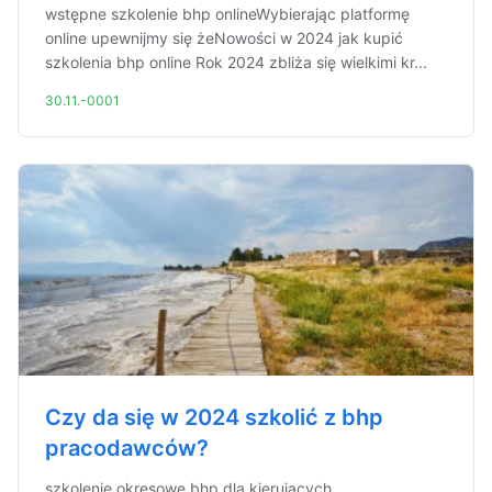
wstępne szkolenie bhp onlineWybierając platformę
online upewnijmy się żeNowości w 2024 jak kupić
szkolenia bhp online Rok 2024 zbliża się wielkimi kr...
30.11.-0001
Czy da się w 2024 szkolić z bhp
pracodawców?
szkolenie okresowe bhp dla kierujących