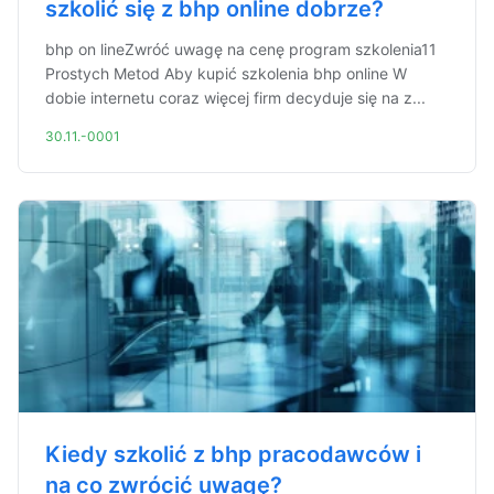
szkolić się z bhp online dobrze?
bhp on lineZwróć uwagę na cenę program szkolenia11
Prostych Metod Aby kupić szkolenia bhp online W
dobie internetu coraz więcej firm decyduje się na z...
30.11.-0001
Kiedy szkolić z bhp pracodawców i
na co zwrócić uwagę?