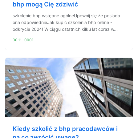
bhp mogą Cię zdziwić
szkolenie bhp wstępne ogólneUpewnij się że posiada
ona odpowiednieJak kupić szkolenia bhp online -
odkrycie 2024! W ciągu ostatnich kilku lat coraz w...
30.11.-0001
Kiedy szkolić z bhp pracodawców i
na co zwrócić uwagę?