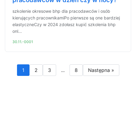
pracodawców w dzień czy w nocy?
szkolenie okresowe bhp dla pracodawców i osób
kierujących pracownikamiPo pierwsze są one bardziej
elastyczneCzy w 2024 zdołasz kupić szkolenia bhp
onl...
30.11.-0001
1
2
3
...
8
Następna »