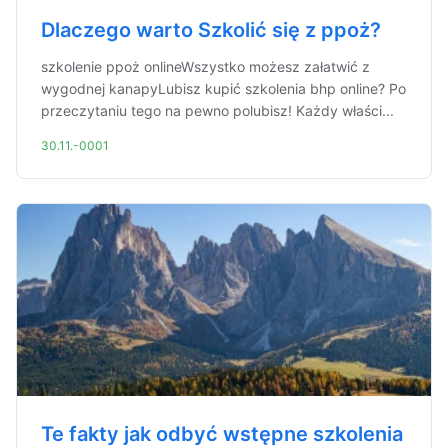
Dlaczego warto Szkolić się z ppoż?
szkolenie ppoż onlineWszystko możesz załatwić z
wygodnej kanapyLubisz kupić szkolenia bhp online? Po
przeczytaniu tego na pewno polubisz! Każdy właści...
30.11.-0001
Te fakty jak odbyć wstępne szkolenia