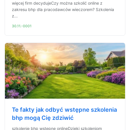
więcej firm decydujeCzy można szkolić online z
zakresu bhp dla pracodawców wieczorem? Szkolenia
z...
30.11.-0001
Te fakty jak odbyć wstępne szkolenia
bhp mogą Cię zdziwić
szkolenie bhp wstępne onlineDzięki szkoleniom