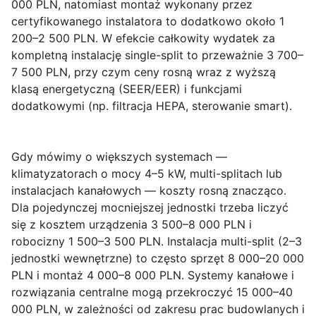
000 PLN
, natomiast montaż wykonany przez
certyfikowanego instalatora to dodatkowo około
1
200–2 500 PLN
. W efekcie całkowity wydatek za
kompletną instalację single-split to przeważnie
3 700–
7 500 PLN
, przy czym ceny rosną wraz z wyższą
klasą energetyczną (SEER/EER) i funkcjami
dodatkowymi (np. filtracja HEPA, sterowanie smart).
Gdy mówimy o większych systemach —
klimatyzatorach o mocy 4–5 kW, multi-splitach lub
instalacjach kanałowych — koszty rosną znacząco.
Dla pojedynczej mocniejszej jednostki trzeba liczyć
się z kosztem urządzenia
3 500–8 000 PLN
i
robocizny
1 500–3 500 PLN
. Instalacja multi-split (2–3
jednostki wewnętrzne) to często sprzęt
8 000–20 000
PLN
i montaż
4 000–8 000 PLN
. Systemy kanałowe i
rozwiązania centralne mogą przekroczyć
15 000–40
000 PLN
, w zależności od zakresu prac budowlanych i