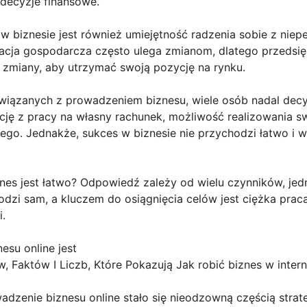
ecyzje finansowe.
 biznesie jest również umiejętność radzenia sobie z niep
uacja gospodarcza często ulega zmianom, dlatego przedsię
 zmiany, aby utrzymać swoją pozycję na rynku.
wiązanych z prowadzeniem biznesu, wiele osób nadal decyd
cję z pracy na własny rachunek, możliwość realizowania sw
wego. Jednakże, sukces w biznesie nie przychodzi łatwo i
nes jest łatwo? Odpowiedź zależy od wielu czynników, jed
odzi sam, a kluczem do osiągnięcia celów jest ciężka prac
i.
su online jest
Faktów I Liczb, Które Pokazują Jak robić biznes w intern
dzenie biznesu online stało się nieodzowną częścią strateg