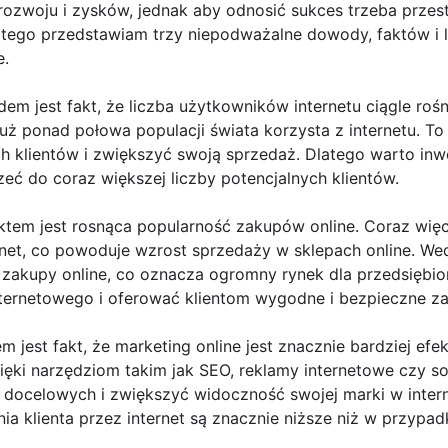
rozwoju i zysków, jednak aby odnosić sukces trzeba przes
tego przedstawiam trzy niepodważalne dowody, faktów i li
e.
 jest fakt, że liczba użytkowników internetu ciągle roś
uż ponad połowa populacji świata korzysta z internetu. To
h klientów i zwiększyć swoją sprzedaż. Dlatego warto inw
zeć do coraz większej liczby potencjalnych klientów.
tem jest rosnąca popularność zakupów online. Coraz więc
rnet, co powoduje wzrost sprzedaży w sklepach online. W
 zakupy online, co oznacza ogromny rynek dla przedsiębi
nternetowego i oferować klientom wygodne i bezpieczne za
est fakt, że marketing online jest znacznie bardziej efek
ięki narzędziom takim jak SEO, reklamy internetowe czy s
 docelowych i zwiększyć widoczność swojej marki w inter
ia klienta przez internet są znacznie niższe niż w przypa