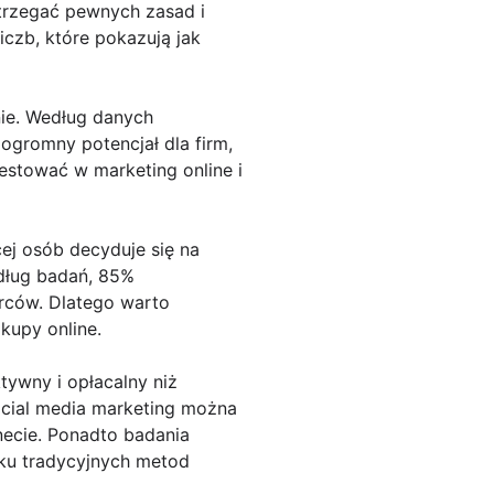
trzegać pewnych zasad i
czb, które pokazują jak
nie. Według danych
 ogromny potencjał dla firm,
estować w marketing online i
ej osób decyduje się na
edług badań, 85%
orców. Dlatego warto
kupy online.
tywny i opłacalny niż
ocial media marketing można
necie. Ponadto badania
dku tradycyjnych metod