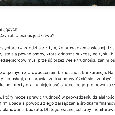
erujących
Czy robić biznes jest łatwo?
iębiorców zgodzi się z tym, że prowadzenie własnej dział
, istnieją pewne osoby, które odnoszą sukcesy na rynku
edsiębiorców musi przejść przez wiele trudności, zanim os
iązanych z prowadzeniem biznesu jest konkurencja. Na ry
 lub usługi, co sprawia, że trudno wyróżnić się i zdobyć l
ikalnej oferty oraz umiejętność skutecznego promowania s
, który może sprawić trudność w prowadzeniu działalności
e firm upada z powodu złego zarządzania środkami finanso
o planowania budżetu. Dlatego ważne jest, aby monitorowa