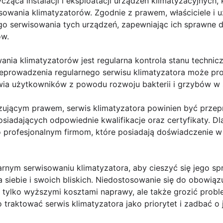
cząca instalacji i eksploatacji urządzeń klimatyzacyjnych,
sowania klimatyzatorów. Zgodnie z prawem, właściciele i 
o serwisowania tych urządzeń, zapewniając ich sprawne dz
ów.
ia klimatyzatorów jest regularna kontrola stanu technic
zeprowadzenia regularnego serwisu klimatyzatora może pro
wia użytkowników z powodu rozwoju bakterii i grzybów w s
zującym prawem, serwis klimatyzatora powinien być prze
siadających odpowiednie kwalifikacje oraz certyfikaty. D
o profesjonalnym firmom, które posiadają doświadczenie w
arnym serwisowaniu klimatyzatora, aby cieszyć się jego s
 siebie i swoich bliskich. Niedostosowanie się do obowią
 tylko wyższymi kosztami naprawy, ale także grozić pro
traktować serwis klimatyzatora jako priorytet i zadbać o 