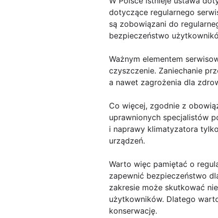
W Polsce istnieje ustawa doty
dotyczące regularnego serwi
są zobowiązani do regularneg
bezpieczeństwo użytkownik
Ważnym elementem serwisowan
czyszczenie. Zaniechanie pr
a nawet zagrożenia dla zdro
Co więcej, zgodnie z obowią
uprawnionych specjalistów po
i naprawy klimatyzatora tylk
urządzeń.
Warto więc pamiętać o regul
zapewnić bezpieczeństwo dla
zakresie może skutkować nie
użytkowników. Dlatego warto 
konserwację.