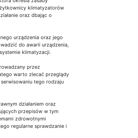
 która określa zasady
użytkownicy klimatyzatorów
iałanie oraz dbając o
znego urządzenia oraz jego
wadzić do awarii urządzenia,
ystemie klimatyzacji.
prowadzany przez
latego warto zlecać przeglądy
 serwisowaniu tego rodzaju
prawnym działaniem oraz
zujących przepisów w tym
blemami zdrowotnymi
jego regularne sprawdzanie i