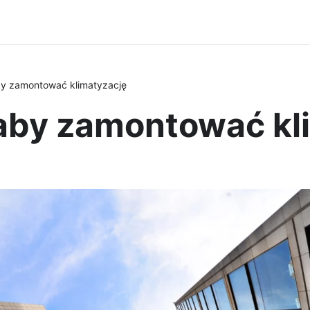
by zamontować klimatyzację
 aby zamontować kl