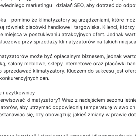
wiedniego marketingu i działań SEO, aby dotrzeć do odpo
ska - pomimo że klimatyzatory są urządzeniami, które moż
ą również placówki handlowe i targowiska. Klienci, którzy 
e miejsca w poszukiwaniu atrakcyjnych ofert. Jednak wart
kluczowe przy sprzedaży klimatyzatorów na takich miejsca
matyzatorów może być opłacalnym biznesem, jednak wart
iką, salony meblowe, sklepy internetowe oraz placówki han
to sprzedawać klimatyzatory. Kluczem do sukcesu jest ofer
 konkurencyjnych cen.
e i użytkownicy
serwisować klimatyzatory? Wraz z nadejściem sezonu letni
zatorów, aby utrzymać odpowiednią temperaturę w swoich
astanawiać się, czy obowiązują jakieś zmiany w prawie do