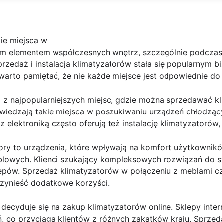
kie miejsca w
ym elementem współczesnych wnętrz, szczególnie podczas 
przedaż i instalacja klimatyzatorów stała się popularnym b
warto pamiętać, że nie każde miejsce jest odpowiednie do
m z najpopularniejszych miejsc, gdzie można sprzedawać kl
 odwiedzają takie miejsca w poszukiwaniu urządzeń chłodz
 z elektroniką często oferują też instalację klimatyzatoró
ory to urządzenia, które wpływają na komfort użytkownikó
lowych. Klienci szukający kompleksowych rozwiązań do 
lepów. Sprzedaż klimatyzatorów w połączeniu z meblami cz
zynieść dodatkowe korzyści.
b decyduje się na zakup klimatyzatorów online. Sklepy inte
, co przyciąga klientów z różnych zakątków kraju. Sprzed