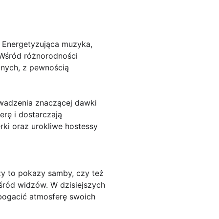
. Energetyzująca muzyka,
 Wśród różnorodności
nych, z pewnością
wadzenia znaczącej dawki
erę i dostarczają
ki oraz urokliwe hostessy
y to pokazy samby, czy też
ród widzów. W dzisiejszych
zbogacić atmosferę swoich