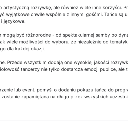
ko artystyczną rozrywkę, ale również wiele inne korzyści.
ć wyjątkowe chwile wspólnie z innymi gośćmi. Tańce są u
 i językowe.
 mogą być różnorodne - od spektakularnej samby po dyn
ak wiele możliwości do wyboru, że niezależnie od tematyk
go dla każdej okazji.
zne. Przede wszystkim dodają one wysokiej jakości rozry
łowość tancerzy nie tylko dostarcza emocji publice, ale t
arzenie lub event, pomyśl o dodaniu pokazu tańca do prog
a zostanie zapamiętana na długo przez wszystkich uczestn