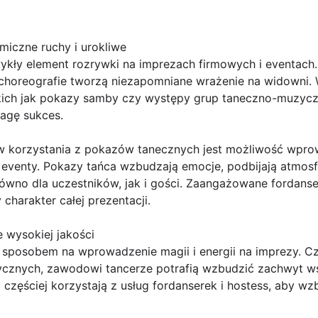
iczne ruchy i urokliwe
ykły element rozrywki na imprezach firmowych i eventach
 choreografie tworzą niezapomniane wrażenie na widowni.
kich jak pokazy samby czy występy grup taneczno-muzycz
agę sukces.
 korzystania z pokazów tanecznych jest możliwość wpro
i eventy. Pokazy tańca wzbudzają emocje, podbijają atmosf
wno dla uczestników, jak i gości. Zaangażowane fordanser
charakter całej prezentacji.
 wysokiej jakości
sposobem na wprowadzenie magii i energii na imprezy. Cz
cznych, zawodowi tancerze potrafią wzbudzić zachwyt wś
 częściej korzystają z usług fordanserek i hostess, aby w