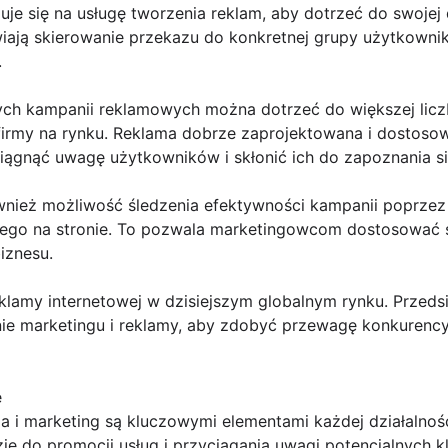
je się na usługę tworzenia reklam, aby dotrzeć do swojej
iają skierowanie przekazu do konkretnej grupy użytkowni
.
lnych kampanii reklamowych można dotrzeć do większej licz
irmy na rynku. Reklama dobrze zaprojektowana i dostosowa
iągnąć uwagę użytkowników i skłonić ich do zapoznania się 
nież możliwość śledzenia efektywności kampanii poprzez an
ego na stronie. To pozwala marketingowcom dostosować s
iznesu.
eklamy internetowej w dzisiejszym globalnym rynku. Przeds
nie marketingu i reklamy, aby zdobyć przewagę konkurency
e
a i marketing są kluczowymi elementami każdej działalnoś
 do promocji usług i przyciągania uwagi potencjalnych kl