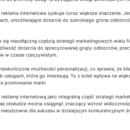
reklama internetowa zyskuje coraz większe znaczenie. Jes
ach, umożliwiające dotarcie do szerokiego grona odbiorc
e się nieodłączną częścią strategii marketingowych wielu 
ożliwość dotarcia do sprecyzowanej grupy odbiorców, prec
ów w czasie rzeczywistym.
nieskończone możliwości personalizacji, co sprawia, że k
 usługach, które go interesują. To z kolei wpływa na wię
ze promowanie marki.
eklamę internetową jako integralną część strategii marke
nej obsłudze można osiągnąć znaczący wzrost widocznośc
 to nieodzowne dla sukcesu w dzisiejszym konkurencyjnym 