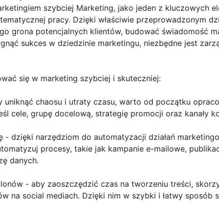
rketingiem szybciej Marketing, jako jeden z kluczowych 
ystematycznej pracy. Dzięki właściwie przeprowadzonym d
go grona potencjalnych klientów, budować świadomość ma
gnąć sukces w dziedzinie marketingu, niezbędne jest zarz
ać się w marketing szybciej i skuteczniej:
by uniknąć chaosu i utraty czasu, warto od początku opra
śl cele, grupę docelową, strategię promocji oraz kanały ko
ę - dzięki narzędziom do automatyzacji działań marketing
tomatyzuj procesy, takie jak kampanie e-mailowe, publika
zę danych.
blonów - aby zaoszczędzić czas na tworzeniu treści, skor
ów na social mediach. Dzięki nim w szybki i łatwy sposób 