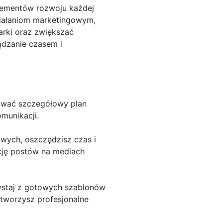
elementów rozwoju każdej
ziałaniom marketingowym,
rki oraz zwiększać
ądzanie czasem i
cować szczegółowy plan
munikacji.
owych, oszczędzisz czas i
cję postów na mediach
zystaj z gotowych szablonów
stworzysz profesjonalne