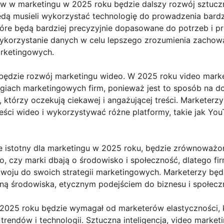
 w marketingu w 2025 roku będzie dalszy rozwój sztucznej
ędą musieli wykorzystać technologię do prowadzenia bard
re będą bardziej precyzyjnie dopasowane do potrzeb i pre
wykorzystanie danych w celu lepszego zrozumienia zachow
arketingowych.
ędzie rozwój marketingu wideo. W 2025 roku video marke
egiach marketingowych firm, ponieważ jest to sposób na do
tórzy oczekują ciekawej i angażującej treści. Marketerz
reści wideo i wykorzystywać różne platformy, takie jak Yo
e istotny dla marketingu w 2025 roku, będzie zrównoważon
o, czy marki dbają o środowisko i społeczność, dlatego f
oju do swoich strategii marketingowych. Marketerzy bę
ną środowiska, etycznym podejściem do biznesu i społecz
025 roku będzie wymagał od marketerów elastyczności, k
rendów i technologii. Sztuczna inteligencja, video marke