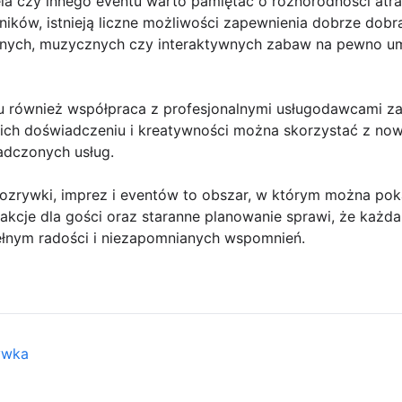
 czy innego eventu warto pamiętać o różnorodności atrakc
ników, istnieją liczne możliwości zapewnienia dobrze dobr
znych, muzycznych czy interaktywnych zabaw na pewno um
u również współpraca z profesjonalnymi usługodawcami za
ki ich doświadczeniu i kreatywności można skorzystać z n
adczonych usług.
ozrywki, imprez i eventów to obszar, w którym można pok
rakcje dla gości oraz staranne planowanie sprawi, że każda
nym radości i niezapomnianych wspomnień.
ywka