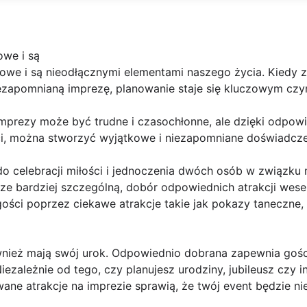
owe i są
owe i są nieodłącznymi elementami naszego życia. Kiedy z
zapomnianą imprezę, planowanie staje się kluczowym czy
imprezy może być trudne i czasochłonne, ale dzięki odpowie
ści, można stworzyć wyjątkowe i niezapomniane doświadcze
do celebracji miłości i jednoczenia dwóch osób w związku
ze bardziej szczególną, dobór odpowiednich atrakcji wese
ści poprzez ciekawe atrakcje takie jak pokazy taneczne,
wnież mają swój urok. Odpowiednio dobrana zapewnia goś
iezależnie od tego, czy planujesz urodziny, jubileusz czy 
ane atrakcje na imprezie sprawią, że twój event będzie n