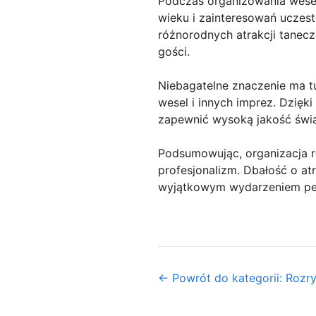
Podczas organizowania wesela
wieku i zainteresowań uczest
różnorodnych atrakcji tanec
gości.
Niebagatelne znaczenie ma t
wesel i innych imprez. Dzię
zapewnić wysoką jakość świ
Podsumowując, organizacja r
profesjonalizm. Dbałość o at
wyjątkowym wydarzeniem peł
← Powrót do kategorii: Rozr