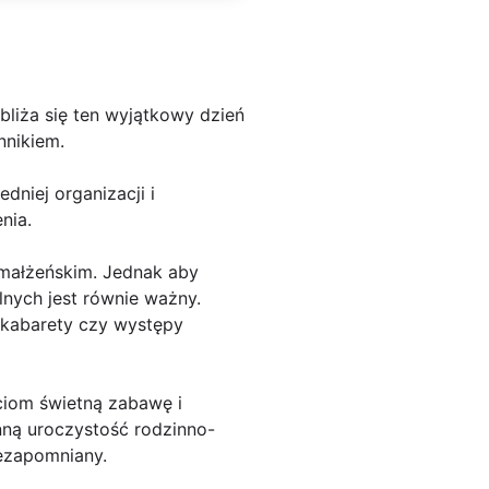
bliża się ten wyjątkowy dzień
nnikiem.
dniej organizacji i
nia.
 małżeńskim. Jednak aby
lnych jest równie ważny.
 kabarety czy występy
ciom świetną zabawę i
inną uroczystość rodzinno-
iezapomniany.