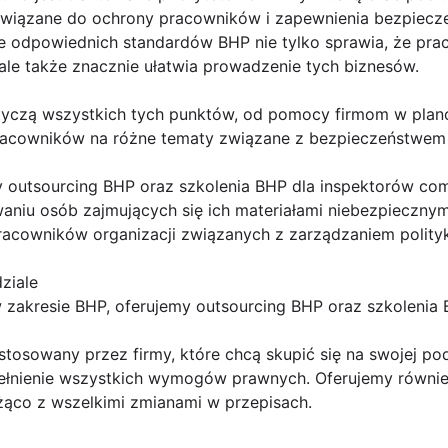
owiązane do ochrony pracowników i zapewnienia bezpiecz
e odpowiednich standardów BHP nie tylko sprawia, że prac
ale także znacznie ułatwia prowadzenie tych biznesów.
tyczą wszystkich tych punktów, od pomocy firmom w plan
racowników na różne tematy związane z bezpieczeństwem i
y outsourcing BHP oraz szkolenia BHP dla inspektorów com
aniu osób zajmujących się ich materiałami niebezpieczn
cowników organizacji związanych z zarządzaniem polityk
ziale
 zakresie BHP, oferujemy outsourcing BHP oraz szkolenia 
stosowany przez firmy, które chcą skupić się na swojej po
ełnienie wszystkich wymogów prawnych. Oferujemy równie
żąco z wszelkimi zmianami w przepisach.