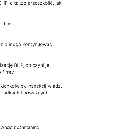
HP, a także przeszkolić, jak
 dziś!
i nie mogą kontynuować
zację BHP, co czyni je
 firmy.
kichkolwiek inspekcji władz,
wypadkach i poważnych
uwagę potencjalne